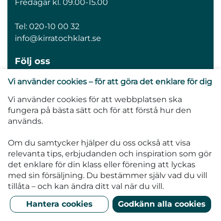
Fredagar kl. 09.00-15.00
Tel:
020-10 00 32
info@kirratochklart.se
Följ oss
Vi använder cookies – för att göra det enklare för dig
Vi använder cookies för att webbplatsen ska
fungera på bästa sätt och för att förstå hur den
Kirrat och Klart hjälper klassen, laget, klubben
används.
och föreningen att snabbt tjäna pengar till det
gemensamma målet. Tjäna pengar till
Om du samtycker hjälper du oss också att visa
klasskassan, lagkassan, klubbkassan. Enklaste
relevanta tips, erbjudanden och inspiration som gör
sättet att tjäna pengar. Vi erbjuder högst
det enklare för din klass eller förening att lyckas
förtjänst på marknaden - ni behåller alltid 50% i
med sin försäljning.
Du bestämmer själv vad du vill
vinst när ni säljer våra högkvalitativa ljus.
tillåta – och kan ändra ditt val när du vill.
Hantera cookies
Godkänn alla cookies