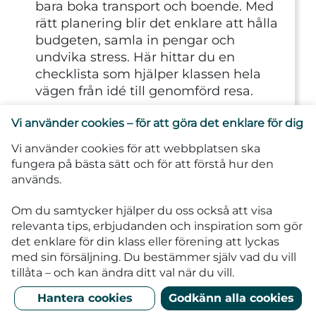
bara boka transport och boende. Med
rätt planering blir det enklare att hålla
budgeten, samla in pengar och
undvika stress. Här hittar du en
checklista som hjälper klassen hela
vägen från idé till genomförd resa.
Läs mer
Vi använder cookies – för att göra det enklare för dig
TIPS
KLASSRESA
Vi använder cookies för att webbplatsen ska
fungera på bästa sätt och för att förstå hur den
används.
Om du samtycker hjälper du oss också att visa
relevanta tips, erbjudanden och inspiration som gör
det enklare för din klass eller förening att lyckas
med sin försäljning.
Du bestämmer själv vad du vill
tillåta – och kan ändra ditt val när du vill.
Hantera cookies
Godkänn alla cookies
NÄR SKA MAN BÖRJA PLANERA