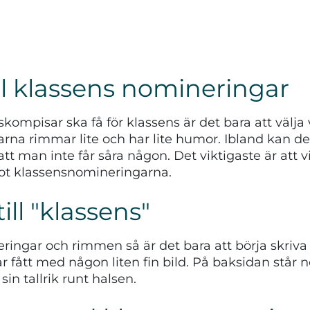
ill klassens nomineringar
asskompisar ska få för klassens är det bara att välj
arna rimmar lite och har lite humor. Ibland kan det 
att man inte får såra någon. Det viktigaste är att 
 emot klassensnomineringarna.
ill "klassens"
eringar och rimmen så är det bara att börja skriva
r fått med någon liten fin bild. På baksidan står 
in tallrik runt halsen.