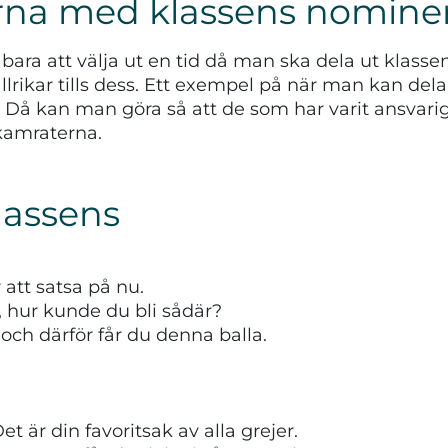
karna med klassens nomine
t bara att välja ut en tid då man ska dela ut klass
allrikar tills dess. Ett exempel på när man kan dela
 kan man göra så att de som har varit ansvariga 
skamraterna.
klassens
r att satsa på nu.
r, hur kunde du bli sådär?
 och därför får du denna balla.
et är din favoritsak av alla grejer.