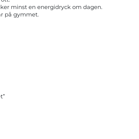
cker minst en energidryck om dagen.
 är på gymmet.
t”