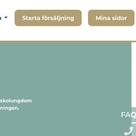
o
Starta försäljning
Mina sidor
ör skolungdom
eningen.
FA