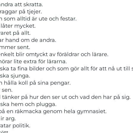
ndra att skratta.
raggar på tjejer.
 som alltid är ute och festar.
 låter mycket.
aret på allt.
ar hand om de andra.
kommer sent.
elt blir omtyckt av föräldrar och lärare.
ar lite extra för lärarna.
a ta fina bilder och som gör allt för att nå ut till s
 ska sjunga.
n hålla koll på sina pengar.
r sen.
d tänker på hur den ser ut och vad den har på sig.
d ska hem och plugga.
 på en räkmacka genom hela gymnasiet.
ir arg.
atar politik.
rött.