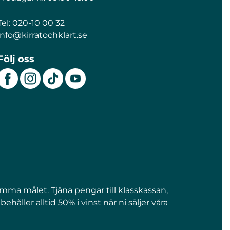
Tel:
020-10 00 32
info@kirratochklart.se
Följ oss
amma målet. Tjäna pengar till klasskassan,
åller alltid 50% i vinst när ni säljer våra