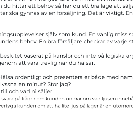
du hittar ett behov så har du ett bra läge att sä
ter ska gynnas av en försäljning. Det är viktigt. E
ningsupplevelser själv som kund. En vanlig miss so
kundens behov. En bra försäljare checkar av varje st
a beslutet baserat på känslor och inte på logiska 
 genom att vara trevlig när du hälsar.
! Hälsa ordentligt och presentera er både med namn
tt lyssna en minut? Stör jag?
ill och vad ni säljer
 svara på frågor om kunden undrar om vad ljusen innehål
rtyga kunden om att ha lite ljus på lager är en utomorde