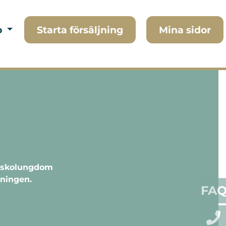
o
Starta försäljning
Mina sidor
ör skolungdom
eningen.
FA