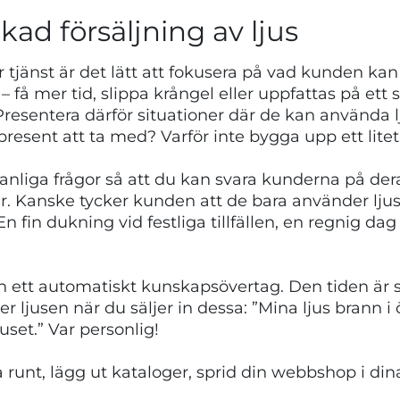
ckad försäljning av ljus
r tjänst är det lätt att fokusera på vad kunden ka
 – få mer tid, slippa krångel eller uppfattas på ett 
n. Presentera därför situationer där de kan använda 
ent att ta med? Varför inte bygga upp ett litet lag
liga frågor så att du kan svara kunderna på deras
er. Kanske tycker kunden att de bara använder lj
 fin dukning vid festliga tillfällen, en regnig dag 
n ett automatiskt kunskapsövertag. Den tiden är s
 ljusen när du säljer in dessa: ”Mina ljus brann i
ljuset.” Var personlig!
runt, lägg ut kataloger, sprid din webbshop i din