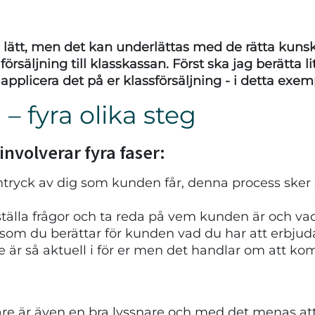
ltid lätt, men det kan underlättas med de rätta ku
örsäljning till klasskassan. Först ska jag berätta 
 applicera det på er klassförsäljning - i detta exemp
 – fyra olika steg
involverar fyra faser:
tryck av dig som kunden får, denna process sker sn
ställa frågor och ta reda på vem kunden är och va
 som du berättar för kunden vad du har att erbjud
e är så aktuell i för er men det handlar om att 
jare är även en bra lyssnare och med det menas at