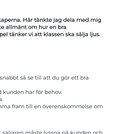
nskaperna. Här tänkte jag dela med mig
lite allmänt om hur en bra
el tänker vi att klassen ska sälja ljus.
abbt så se till att du gör ett bra
d kunden har för behov.
a.
komma fram till en överenskommelse om
t säljaren måste lyssna på kunden och