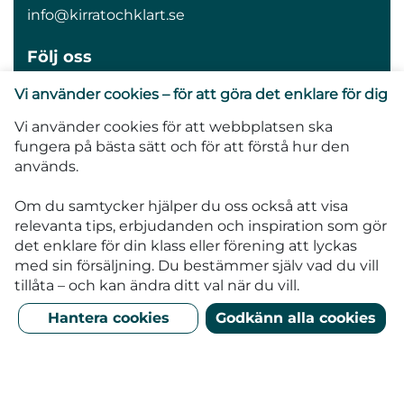
info@kirratochklart.se
Följ oss
Vi använder cookies – för att göra det enklare för dig
Vi använder cookies för att webbplatsen ska
fungera på bästa sätt och för att förstå hur den
Kirrat och Klart hjälper klassen, laget, klubben
används.
och föreningen att snabbt tjäna pengar till det
gemensamma målet. Tjäna pengar till
Om du samtycker hjälper du oss också att visa
klasskassan, lagkassan, klubbkassan. Enklaste
relevanta tips, erbjudanden och inspiration som gör
sättet att tjäna pengar. Vi erbjuder högst
det enklare för din klass eller förening att lyckas
förtjänst på marknaden - ni behåller alltid 50% i
med sin försäljning.
Du bestämmer själv vad du vill
vinst när ni säljer våra högkvalitativa ljus.
tillåta – och kan ändra ditt val när du vill.
Hantera cookies
Godkänn alla cookies